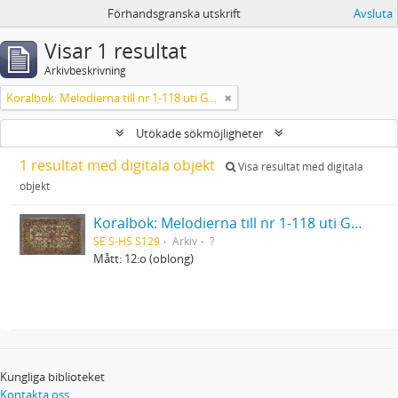
Förhandsgranska utskrift
Avsluta
Visar 1 resultat
Arkivbeskrivning
Koralbok: Melodierna till nr 1-118 uti Gamla Psalmboken, enstämmigt satta
Utökade sökmöjligheter
1 resultat med digitala objekt
Visa resultat med digitala
objekt
Koralbok: Melodierna till nr 1-118 uti Gamla Psalmboken, enstämmigt satta
SE S-HS S129
Arkiv
?
Mått: 12:o (oblong)
Kungliga biblioteket
Kontakta oss