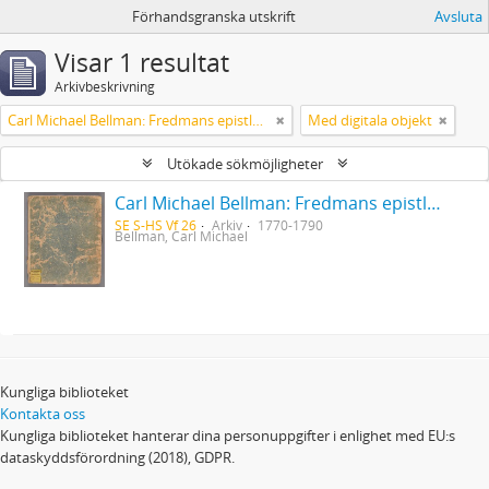
Förhandsgranska utskrift
Avsluta
Visar 1 resultat
Arkivbeskrivning
Carl Michael Bellman: Fredmans epistlar [Nechers ex.]. Ep. 1-50
Med digitala objekt
Utökade sökmöjligheter
Carl Michael Bellman: Fredmans epistlar [Nechers ex.]. Ep. 1-50
SE S-HS Vf 26
Arkiv
1770-1790
Bellman, Carl Michael
Kungliga biblioteket
Kontakta oss
Kungliga biblioteket hanterar dina personuppgifter i enlighet med EU:s
dataskyddsförordning (2018), GDPR.