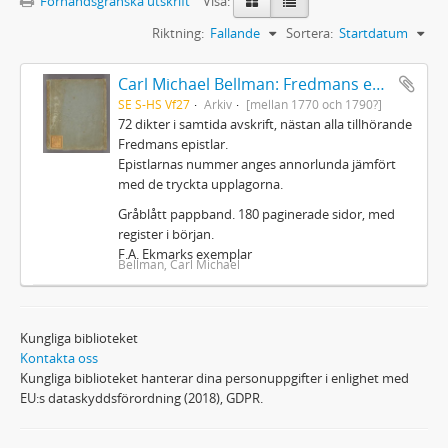
Förhandsgranska utskrift
Visa:
Riktning:
Fallande
Sortera:
Startdatum
Carl Michael Bellman: Fredmans epistlar m.m.
SE S-HS Vf27
Arkiv
[mellan 1770 och 1790?]
72 dikter i samtida avskrift, nästan alla tillhörande
Fredmans epistlar.
Epistlarnas nummer anges annorlunda jämfört
med de tryckta upplagorna.
Gråblått pappband. 180 paginerade sidor, med
register i början.
F.A. Ekmarks exemplar
Bellman, Carl Michael
Kungliga biblioteket
Kontakta oss
Kungliga biblioteket hanterar dina personuppgifter i enlighet med
EU:s dataskyddsförordning (2018), GDPR.