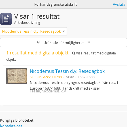
Förhandsgranska utskrift
Avsluta
Visar 1 resultat
Arkivbeskrivning
Nicodemus Tessin d.y: Resedagbok
Utökade sökmöjligheter
1 resultat med digitala objekt
Visa resultat med digitala
objekt
Nicodemus Tessin d.y: Resedagbok
SE S-HS Acc2001/88
Arkiv
1687-1688
Nicodemus Tessin den yngres resedagbok från resa i
Europa 1687-1688. Handskrift med skisser
Tessin, Nicodemus, d.y
Kungliga biblioteket
Kontakta oss