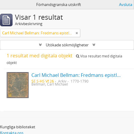
Förhandsgranska utskrift
Avsluta
Visar 1 resultat
Arkivbeskrivning
Carl Michael Bellman: Fredmans epistlar [Nechers ex.]. Ep. 1-50
Utökade sökmöjligheter
1 resultat med digitala objekt
Visa resultat med digitala
objekt
Carl Michael Bellman: Fredmans epistlar [Nechers ex.]. Ep. 1-50
SE S-HS Vf 26
Arkiv
1770-1790
Bellman, Carl Michael
Kungliga biblioteket
Kontakta oss