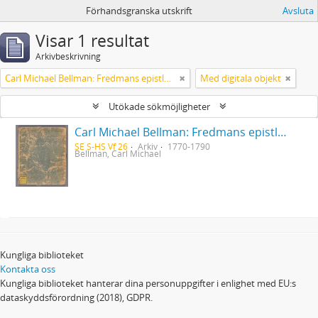
Förhandsgranska utskrift
Avsluta
Visar 1 resultat
Arkivbeskrivning
Carl Michael Bellman: Fredmans epistlar [Nechers ex.]. Ep. 1-50
Med digitala objekt
Utökade sökmöjligheter
Carl Michael Bellman: Fredmans epistlar [Nechers ex.]. Ep. 1-50
SE S-HS Vf 26
Arkiv
1770-1790
Bellman, Carl Michael
Kungliga biblioteket
Kontakta oss
Kungliga biblioteket hanterar dina personuppgifter i enlighet med EU:s
dataskyddsförordning (2018), GDPR.