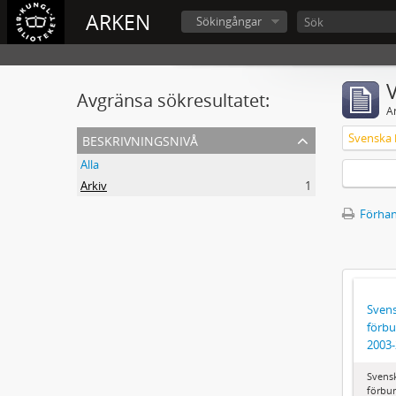
ARKEN
Sökingångar
V
Avgränsa sökresultatet:
A
beskrivningsnivå
Alla
Arkiv
1
Förhan
Svens
förbu
2003
Svens
förbun