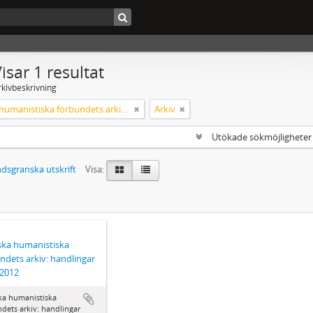
isar 1 resultat
rkivbeskrivning
Svenska humanistiska förbundets arkiv: handlingar 2003-2012
Arkiv
Utökade sökmöjlighete
dsgranska utskrift
Visa:
ka humanistiska
ndets arkiv: handlingar
-2012
ka humanistiska
dets arkiv: handlingar