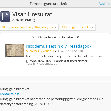
Förhandsgranska utskrift
Avsluta
Visar 1 resultat
Arkivbeskrivning
Nicodemus Tessin d.y: Resedagbok
Med digitala objekt
Utökade sökmöjligheter
Nicodemus Tessin d.y: Resedagbok
SE S-HS Acc2001/88
Arkiv
1687-1688
Nicodemus Tessin den yngres resedagbok från resa i
Europa 1687-1688. Handskrift med skisser
Tessin, Nicodemus, d.y
Kungliga biblioteket
Kontakta oss
Kungliga biblioteket hanterar dina personuppgifter i enlighet med EU:s
dataskyddsförordning (2018), GDPR.