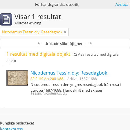
Förhandsgranska utskrift
Avsluta
Visar 1 resultat
Arkivbeskrivning
Nicodemus Tessin d.y: Resedagbok
Utökade sökmöjligheter
1 resultat med digitala objekt
Visa resultat med digitala
objekt
Nicodemus Tessin d.y: Resedagbok
SE S-HS Acc2001/88
Arkiv
1687-1688
Nicodemus Tessin den yngres resedagbok från resa i
Europa 1687-1688. Handskrift med skisser
Tessin, Nicodemus, d.y
Kungliga biblioteket
Kontakta oss