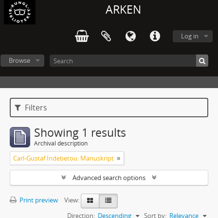
ARKEN
Log in
Browse
Filters
Showing 1 results
Archival description
Carl-Gustaf Indebetou: Manuskript
Advanced search options
Print preview
View:
Direction:
Descending
Sort by:
Relevance