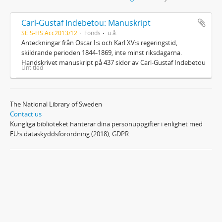
Carl-Gustaf Indebetou: Manuskript
SE S-HS Acc2013/12
Fonds
u.å.
Anteckningar från Oscar I:s och Karl XV:s regeringstid,
skildrande perioden 1844-1869, inte minst riksdagarna.
Handskrivet manuskript på 437 sidor av Carl-Gustaf Indebetou
Untitled
The National Library of Sweden
Contact us
Kungliga biblioteket hanterar dina personuppgifter i enlighet med
EU:s dataskyddsförordning (2018), GDPR.