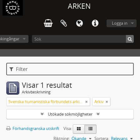
ARKEN
Logga in
ökingångar
Filter
Visar 1 resultat
Arkivbeskrivning
Svenska humanistiska förbundets arkiv: handlingar 2003-2012
Arkiv
Utökade sökmöjligheter
Förhandsgranska utskrift
Visa:
Riktning:
Ökande
Sortera:
Relevans