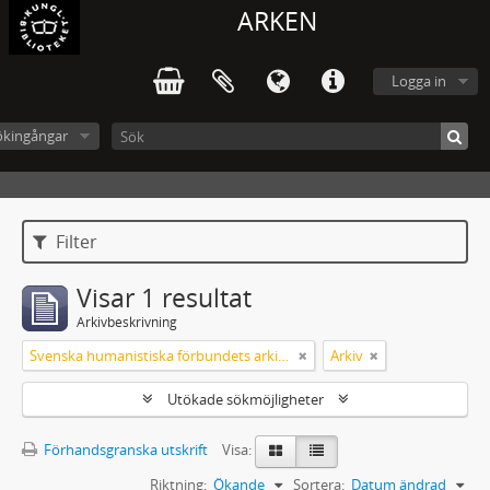
ARKEN
Logga in
ökingångar
Filter
Visar 1 resultat
Arkivbeskrivning
Svenska humanistiska förbundets arkiv: handlingar 2003-2012
Arkiv
Utökade sökmöjligheter
Förhandsgranska utskrift
Visa:
Riktning:
Ökande
Sortera:
Datum ändrad