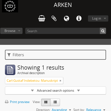
ARKEN
Log in
Browse
Filters
Showing 1 results
Archival description
Carl-Gustaf Indebetou: Manuskript
Advanced search options
Print preview
View:
Direction:
Ascending
Sort by:
Relevance