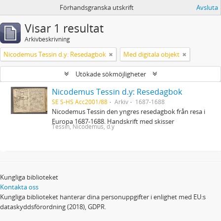
Förhandsgranska utskrift
Avsluta
Visar 1 resultat
Arkivbeskrivning
Nicodemus Tessin d.y: Resedagbok
Med digitala objekt
Utökade sökmöjligheter
Nicodemus Tessin d.y: Resedagbok
SE S-HS Acc2001/88
Arkiv
1687-1688
Nicodemus Tessin den yngres resedagbok från resa i
Europa 1687-1688. Handskrift med skisser
Tessin, Nicodemus, d.y
Kungliga biblioteket
Kontakta oss
Kungliga biblioteket hanterar dina personuppgifter i enlighet med EU:s
dataskyddsförordning (2018), GDPR.