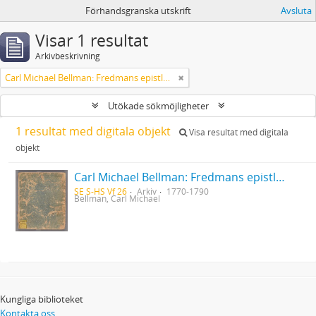
Förhandsgranska utskrift
Avsluta
Visar 1 resultat
Arkivbeskrivning
Carl Michael Bellman: Fredmans epistlar [Nechers ex.]. Ep. 1-50
Utökade sökmöjligheter
1 resultat med digitala objekt
Visa resultat med digitala
objekt
Carl Michael Bellman: Fredmans epistlar [Nechers ex.]. Ep. 1-50
SE S-HS Vf 26
Arkiv
1770-1790
Bellman, Carl Michael
Kungliga biblioteket
Kontakta oss