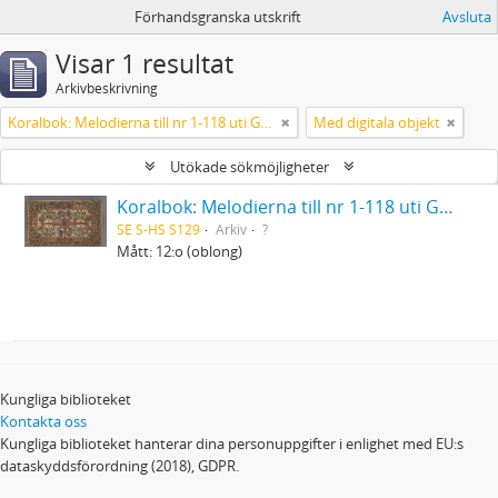
Förhandsgranska utskrift
Avsluta
Visar 1 resultat
Arkivbeskrivning
Koralbok: Melodierna till nr 1-118 uti Gamla Psalmboken, enstämmigt satta
Med digitala objekt
Utökade sökmöjligheter
Koralbok: Melodierna till nr 1-118 uti Gamla Psalmboken, enstämmigt satta
SE S-HS S129
Arkiv
?
Mått: 12:o (oblong)
Kungliga biblioteket
Kontakta oss
Kungliga biblioteket hanterar dina personuppgifter i enlighet med EU:s
dataskyddsförordning (2018), GDPR.