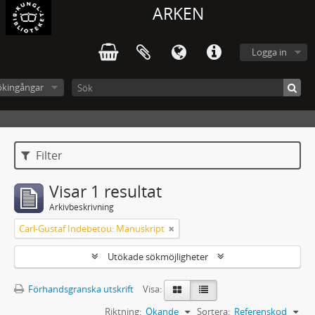
ARKEN
Logga in
ökingångar
Filter
Visar 1 resultat
Arkivbeskrivning
Carl-Gustaf Indebetou: Manuskript
Utökade sökmöjligheter
Förhandsgranska utskrift
Visa:
Riktning:
Ökande
Sortera:
Referenskod