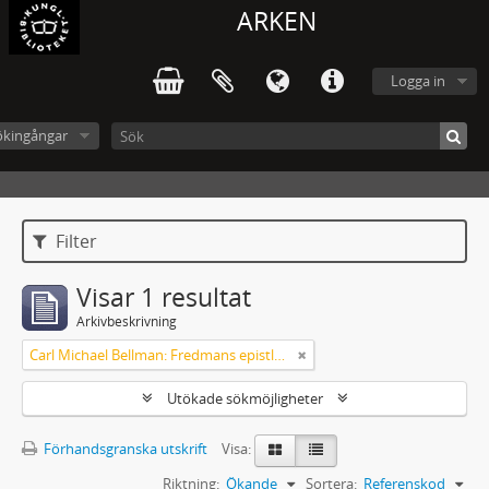
ARKEN
Logga in
ökingångar
Filter
Visar 1 resultat
Arkivbeskrivning
Carl Michael Bellman: Fredmans epistlar och sånger m.fl. Bellman-texter
Utökade sökmöjligheter
Förhandsgranska utskrift
Visa:
Riktning:
Ökande
Sortera:
Referenskod