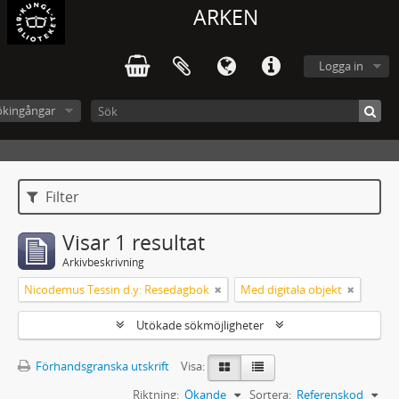
ARKEN
Logga in
ökingångar
Filter
Visar 1 resultat
Arkivbeskrivning
Nicodemus Tessin d.y: Resedagbok
Med digitala objekt
Utökade sökmöjligheter
Förhandsgranska utskrift
Visa:
Riktning:
Ökande
Sortera:
Referenskod