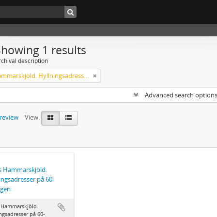
Showing 1 results
chival description
Agnes Hammarskjöld. Hyllningsadresser på 60-årsdagen
Advanced search option
preview
View:
s Hammarskjöld.
ingsadresser på 60-
agen
 Hammarskjöld.
ngsadresser på 60-