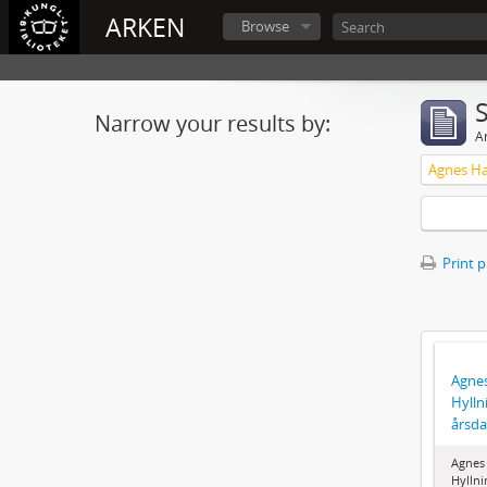
ARKEN
Browse
Narrow your results by:
Ar
Print 
Agne
Hylln
årsd
Agnes
Hyllni