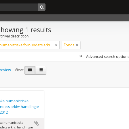
Showing 1 results
chival description
Svenska humanistiska förbundets arkiv: handlingar 2003-2012
Fonds
Advanced search option
preview
View:
ka humanistiska
ndets arkiv: handlingar
-2012
ka humanistiska
dets arkiv: handlingar