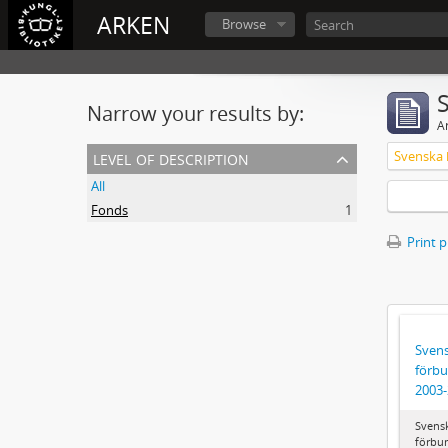
ARKEN
Browse
Narrow your results by:
Ar
level of description
All
Fonds
1
Print 
Svens
förbu
2003
Svens
förbun