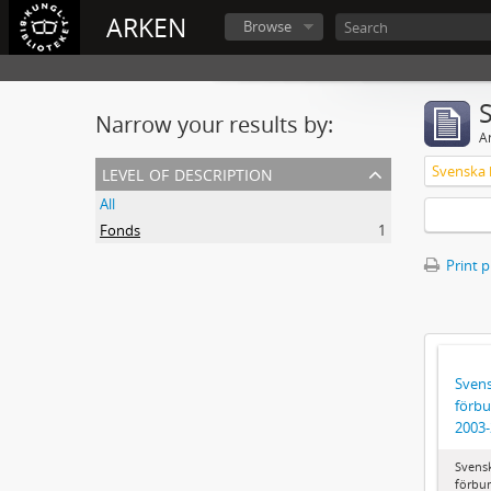
ARKEN
Browse
Narrow your results by:
Ar
level of description
All
Fonds
1
Print 
Svens
förbu
2003
Svens
förbun