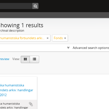
Showing 1 results
chival description
Svenska humanistiska förbundets arkiv: handlingar 2003-2012
Fonds
Advanced search option
preview
View:
ka humanistiska
ndets arkiv: handlingar
-2012
ka humanistiska
dets arkiv: handlingar