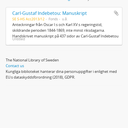
Carl-Gustaf Indebetou: Manuskript
SE S-HS Acc2013/12
Fonds
u.å.
Anteckningar från Oscar I:s och Karl XV:s regeringstid,
skildrande perioden 1844-1869, inte minst riksdagarna.
Handskrivet manuskript på 437 sidor av Carl-Gustaf Indebetou
Untitled
The National Library of Sweden
Contact us
Kungliga biblioteket hanterar dina personuppgifter i enlighet med
EU:s dataskyddsförordning (2018), GDPR.