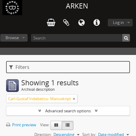
ARKEN
Log in
Browse
Filters
Showing 1 results
Archival description
Carl-Gustaf Indebetou: Manuskript
Advanced search options
Print preview
View:
Direction:
Descending
Sort by:
Date modified