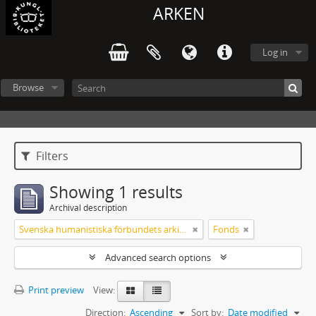
ARKEN
Log in
Browse
Filters
Showing 1 results
Archival description
Svenska humanistiska förbundets arkiv: handlingar 2003-2012
Fonds
Advanced search options
Print preview
View:
Direction:
Ascending
Sort by:
Date modified