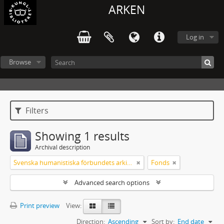
ARKEN
Log in
Browse
Filters
Showing 1 results
Archival description
Svenska humanistiska förbundets arkiv: handlingar 2003-2012
Fonds
Advanced search options
Print preview
View:
Direction:
Ascending
Sort by:
End date