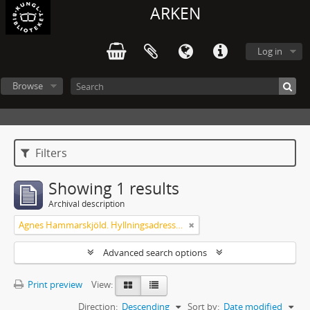
ARKEN
Log in
Browse
Filters
Showing 1 results
Archival description
Agnes Hammarskjöld. Hyllningsadresser på 60-årsdagen
Advanced search options
Print preview
View:
Direction:
Descending
Sort by:
Date modified