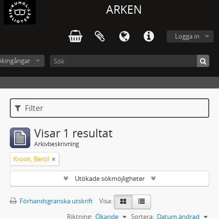
ARKEN
Logga in
ökingångar
Filter
Visar 1 resultat
Arkivbeskrivning
Krook, Bertil
Utökade sökmöjligheter
Förhandsgranska utskrift
Visa:
Riktning:
Ökande
Sortera:
Datum ändrad