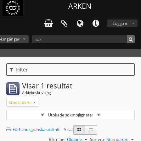
ARKEN
Logga in
ökingångar
Filter
Visar 1 resultat
Arkivbeskrivning
Krook, Bertil
Utökade sökmöjligheter
Förhandsgranska utskrift
Visa:
Riktning:
Ökande
Sortera:
Startdatum