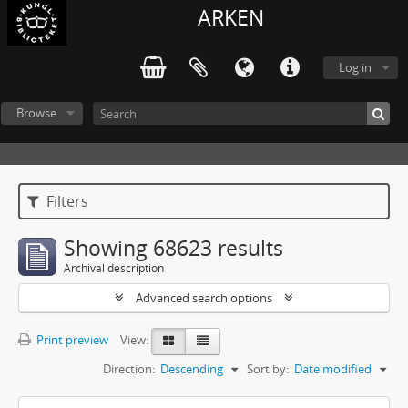
ARKEN
Log in
Browse
Filters
Showing 68623 results
Archival description
Advanced search options
Print preview
View:
Direction:
Descending
Sort by:
Date modified