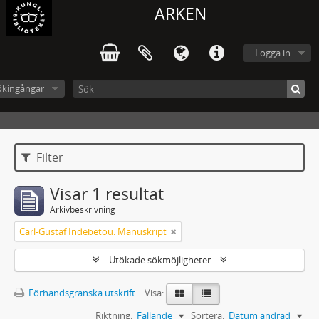
ARKEN
Logga in
ökingångar
Filter
Visar 1 resultat
Arkivbeskrivning
Carl-Gustaf Indebetou: Manuskript
Utökade sökmöjligheter
Förhandsgranska utskrift
Visa:
Riktning:
Fallande
Sortera:
Datum ändrad