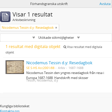
Förhandsgranska utskrift
Avsluta
Visar 1 resultat
Arkivbeskrivning
Nicodemus Tessin d.y: Resedagbok
Utökade sökmöjligheter
1 resultat med digitala objekt
Visa resultat med digitala
objekt
Nicodemus Tessin d.y: Resedagbok
SE S-HS Acc2001/88
Arkiv
1687-1688
Nicodemus Tessin den yngres resedagbok från resa i
Europa 1687-1688. Handskrift med skisser
Tessin, Nicodemus, d.y
Kungliga biblioteket
Kontakta oss