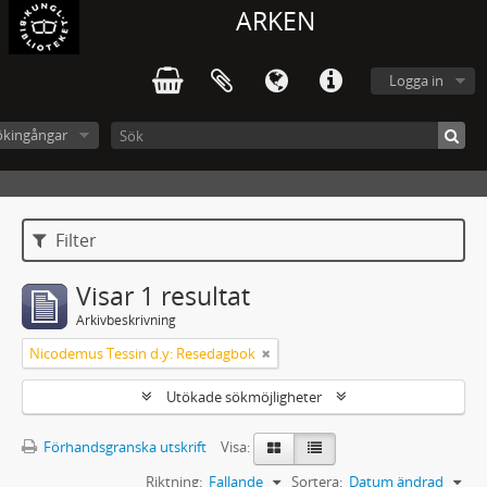
ARKEN
Logga in
ökingångar
Filter
Visar 1 resultat
Arkivbeskrivning
Nicodemus Tessin d.y: Resedagbok
Utökade sökmöjligheter
Förhandsgranska utskrift
Visa:
Riktning:
Fallande
Sortera:
Datum ändrad