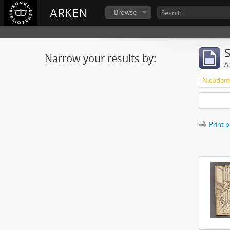
ARKEN
Browse
Narrow your results by:
Ar
Nicodemu
Print 