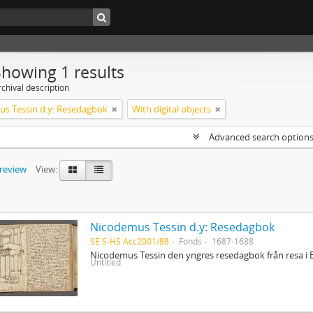
Showing 1 results
chival description
s Tessin d.y: Resedagbok
With digital objects
Advanced search option
preview
View:
Nicodemus Tessin d.y: Resedagbok
SE S-HS Acc2001/88
Fonds
1687-1688
Nicodemus Tessin den yngres resedagbok från resa i 
Untitled