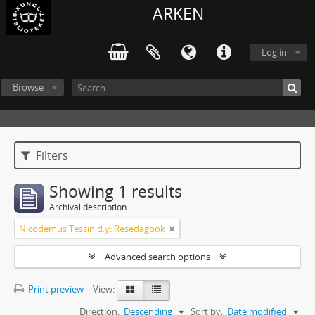
ARKEN
Log in
Browse
Filters
Showing 1 results
Archival description
Nicodemus Tessin d.y: Resedagbok
Advanced search options
Print preview
View:
Direction:
Descending
Sort by:
Date modified