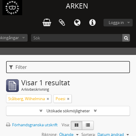
ARKEN
Logga in
ökingångar
Filter
Visar 1 resultat
Arkivbeskrivning
Stålberg, Wilhelmina
Poesi
Utökade sökmöjligheter
Förhandsgranska utskrift
Visa:
Riktning:
Ökande
Sortera:
Datum ändrad