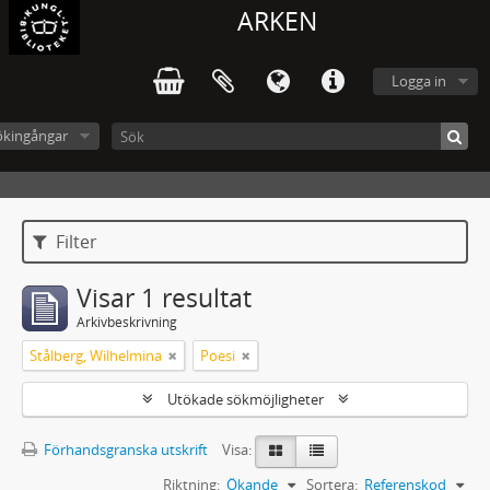
ARKEN
Logga in
ökingångar
Filter
Visar 1 resultat
Arkivbeskrivning
Stålberg, Wilhelmina
Poesi
Utökade sökmöjligheter
Förhandsgranska utskrift
Visa:
Riktning:
Ökande
Sortera:
Referenskod