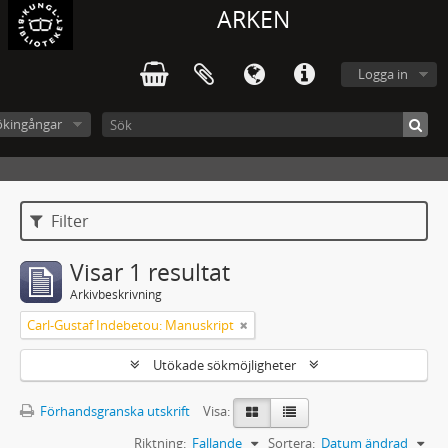
ARKEN
Logga in
ökingångar
Filter
Visar 1 resultat
Arkivbeskrivning
Carl-Gustaf Indebetou: Manuskript
Utökade sökmöjligheter
Förhandsgranska utskrift
Visa:
Riktning:
Fallande
Sortera:
Datum ändrad