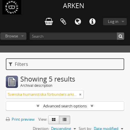
ARKEN
Log in
Browse
Filters
Showing 5 results
Archival description
Svenska humanistiska förbundets arkiv: handlingar 2003-2012
Advanced search options
Print preview
View:
Direction:
Descending
Sort by:
Date modified