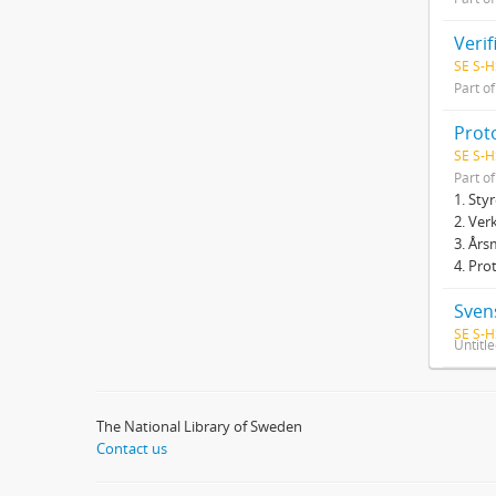
Veri
SE S-H
Part o
Prot
SE S-H
Part o
1. Sty
2. Ver
3. Års
4. Pro
Sven
SE S-H
Untitl
The National Library of Sweden
Contact us