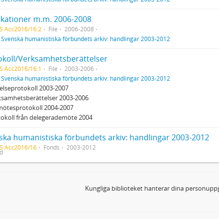
fikationer m.m. 2006-2008
S Acc2016/16:2
File
2006-2008
f
Svenska humanistiska förbundets arkiv: handlingar 2003-2012
okoll/Verksamhetsberättelser
S Acc2016/16:1
File
2003-2006
f
Svenska humanistiska förbundets arkiv: handlingar 2003-2012
relseprotokoll 2003-2007
ksamhetsberättelser 2003-2006
mötesprotokoll 2004-2007
tokoll från delegerademöte 2004
ska humanistiska förbundets arkiv: handlingar 2003-2012
S Acc2016/16
Fonds
2003-2012
ed
Kungliga biblioteket hanterar dina personuppg