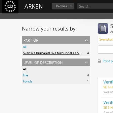
ARKEN
Browse
Narrow your results by:
Ar
part of
All
Svenska humanistiska förbundets arkiv: handlingar 2003-2012
4
level of description
Print 
All
File
4
Fonds
1
Veri
SE S-H
Part o
Veri
SE S-H
Part o