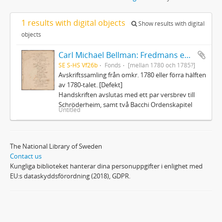
1 results with digital objects
Show results with digital
objects
Carl Michael Bellman: Fredmans epistlar och sånger m.fl. Bellman-texter
SE S-HS Vf26b
Fonds
[mellan 1780 och 1785?]
Avskriftssamling från omkr. 1780 eller förra hälften
av 1780-talet. [Defekt]
Handskriften avslutas med ett par versbrev till
Schröderheim, samt två Bacchi Ordenskapitel
Untitled
The National Library of Sweden
Contact us
Kungliga biblioteket hanterar dina personuppgifter i enlighet med
EU:s dataskyddsförordning (2018), GDPR.