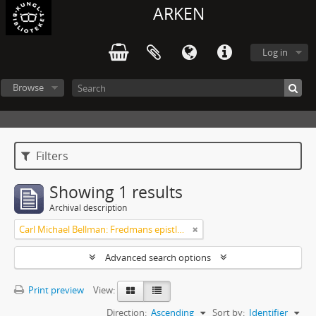
ARKEN
Log in
Browse
Filters
Showing 1 results
Archival description
Carl Michael Bellman: Fredmans epistlar och sånger m.fl. Bellman-texter
Advanced search options
Print preview
View:
Direction:
Ascending
Sort by:
Identifier