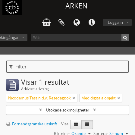
ARKEN
Logga in
ökingångar
Filter
Visar 1 resultat
Arkivbeskrivning
Nicodemus Tessin d.y: Resedagbok
Med digitala objekt
Utökade sökmöjligheter
Förhandsgranska utskrift
Visa:
Riktning:
Ökande
Sortera:
Signum