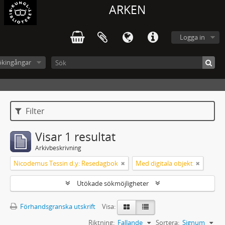
ARKEN
Logga in
ökingångar
Filter
Visar 1 resultat
Arkivbeskrivning
Nicodemus Tessin d.y: Resedagbok
Med digitala objekt
Utökade sökmöjligheter
Förhandsgranska utskrift
Visa:
Riktning:
Fallande
Sortera:
Signum