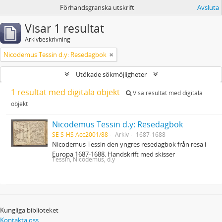
Förhandsgranska utskrift
Avsluta
Visar 1 resultat
Arkivbeskrivning
Nicodemus Tessin d.y: Resedagbok
Utökade sökmöjligheter
1 resultat med digitala objekt
Visa resultat med digitala
objekt
Nicodemus Tessin d.y: Resedagbok
SE S-HS Acc2001/88
Arkiv
1687-1688
Nicodemus Tessin den yngres resedagbok från resa i
Europa 1687-1688. Handskrift med skisser
Tessin, Nicodemus, d.y
Kungliga biblioteket
Kontakta oss