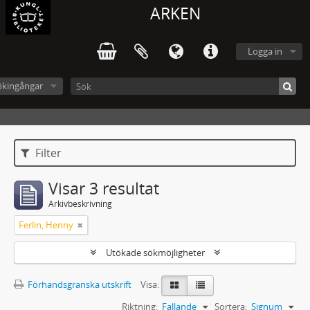
ARKEN
Logga in
ökingångar
Filter
Visar 3 resultat
Arkivbeskrivning
Ferlin, Henny
Utökade sökmöjligheter
Förhandsgranska utskrift
Visa:
Riktning:
Fallande
Sortera:
Signum