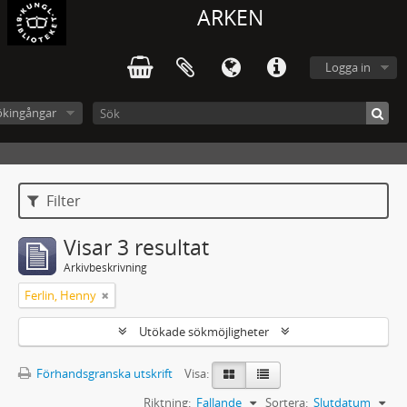
ARKEN
Logga in
ökingångar
Filter
Visar 3 resultat
Arkivbeskrivning
Ferlin, Henny
Utökade sökmöjligheter
Förhandsgranska utskrift
Visa:
Riktning:
Fallande
Sortera:
Slutdatum