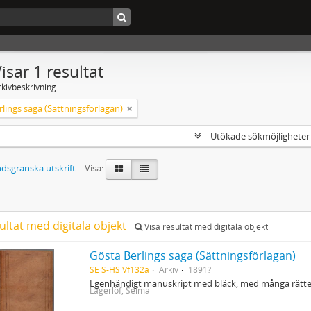
isar 1 resultat
rkivbeskrivning
lings saga (Sättningsförlagan)
Utökade sökmöjlighete
dsgranska utskrift
Visa:
ultat med digitala objekt
Visa resultat med digitala objekt
Gösta Berlings saga (Sättningsförlagan)
SE S-HS Vf132a
Arkiv
1891?
Egenhändigt manuskript med bläck, med många rättel
Lagerlöf, Selma