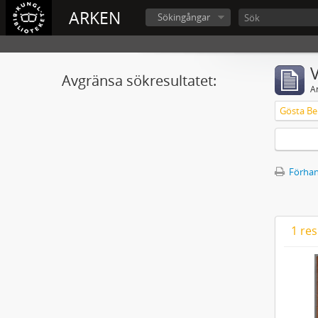
ARKEN
Sökingångar
V
Avgränsa sökresultatet:
A
Gösta Ber
Förhan
1 res