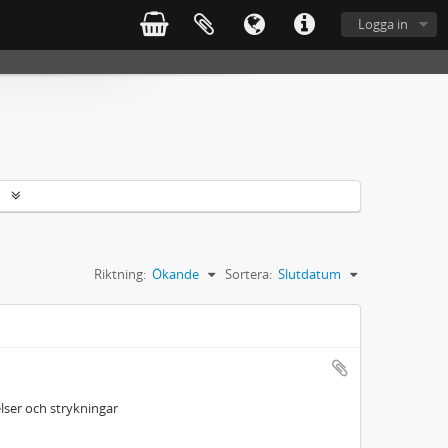
Logga in
r
Riktning:
Ökande
Sortera:
Slutdatum
ser och strykningar