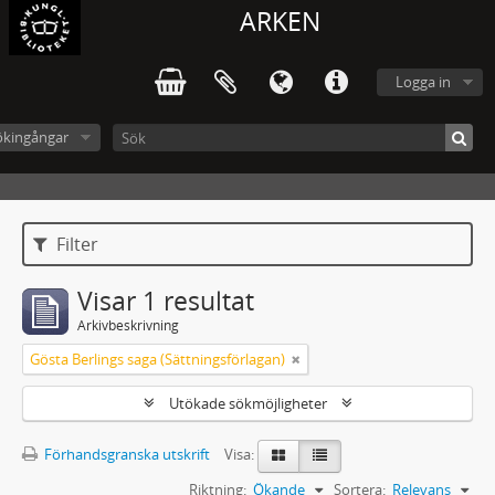
ARKEN
Logga in
ökingångar
Filter
Visar 1 resultat
Arkivbeskrivning
Gösta Berlings saga (Sättningsförlagan)
Utökade sökmöjligheter
Förhandsgranska utskrift
Visa:
Riktning:
Ökande
Sortera:
Relevans