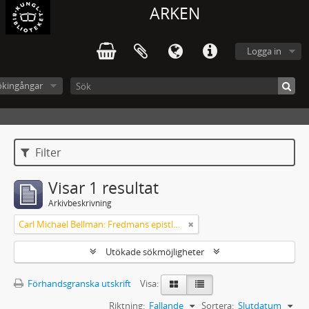
ARKEN
Logga in
ökingångar
Filter
Visar 1 resultat
Arkivbeskrivning
Carl Michael Bellman: Fredmans epistlar och sånger m.fl. Bellman-texter
Utökade sökmöjligheter
Förhandsgranska utskrift
Visa:
Riktning:
Fallande
Sortera:
Slutdatum