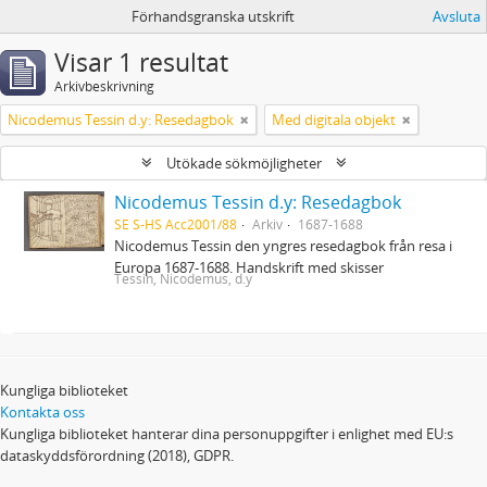
Förhandsgranska utskrift
Avsluta
Visar 1 resultat
Arkivbeskrivning
Nicodemus Tessin d.y: Resedagbok
Med digitala objekt
Utökade sökmöjligheter
Nicodemus Tessin d.y: Resedagbok
SE S-HS Acc2001/88
Arkiv
1687-1688
Nicodemus Tessin den yngres resedagbok från resa i
Europa 1687-1688. Handskrift med skisser
Tessin, Nicodemus, d.y
Kungliga biblioteket
Kontakta oss
Kungliga biblioteket hanterar dina personuppgifter i enlighet med EU:s
dataskyddsförordning (2018), GDPR.