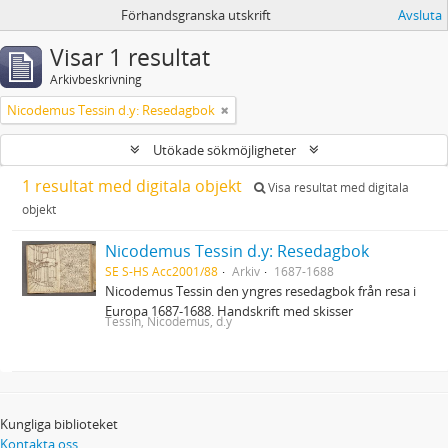
Förhandsgranska utskrift
Avsluta
Visar 1 resultat
Arkivbeskrivning
Nicodemus Tessin d.y: Resedagbok
Utökade sökmöjligheter
1 resultat med digitala objekt
Visa resultat med digitala
objekt
Nicodemus Tessin d.y: Resedagbok
SE S-HS Acc2001/88
Arkiv
1687-1688
Nicodemus Tessin den yngres resedagbok från resa i
Europa 1687-1688. Handskrift med skisser
Tessin, Nicodemus, d.y
Kungliga biblioteket
Kontakta oss